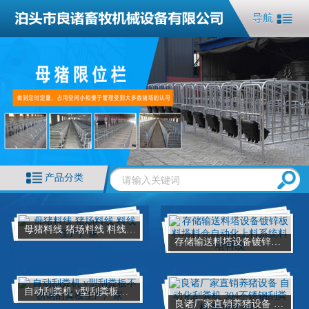
导航
产品分类
母猪料线 猪场料线 料线生产厂家
存储输送料塔设备镀锌板料塔料仓自动化上料系统料塔料线
自动刮粪机 v型刮粪板不锈钢刮粪板生产厂家
良诸厂家直销养猪设备 自动化刮粪机 304不锈钢刮粪机 猪场清粪机